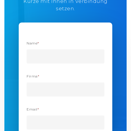
Kürze mit Ihnen in Verbindung
setzen.
Name
*
Firma
*
Email
*