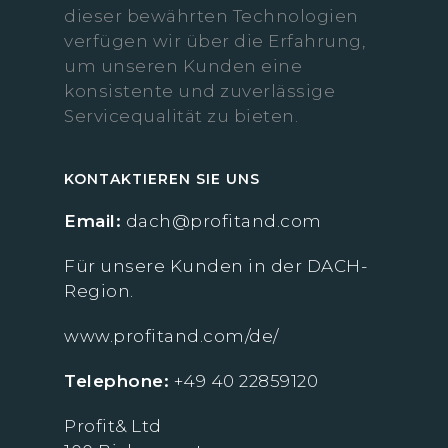
dieser bewährten Technologien
verfügen wir über die Erfahrung,
um unseren Kunden eine
konsistente und zuverlässige
Servicequalität zu bieten.
KONTAKTIEREN SIE UNS
Email:
dach@profitand.com
Für unsere Kunden in der DACH-
Region.
www.profitand.com/de/
Telephone:
+49 40 22859120
Profit& Ltd