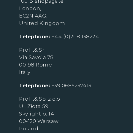
100 Bishopsgate
London,
EC2N 4AG,
United Kingdom
Telephone:
+44 (0)208 1382241
Profit& Srl
Via Savoia 78
00198 Rome
Italy
Telephone:
+39 0685237413
Profit& Sp. z o.o
Ul. Złota 59
Skylight p. 14
00-120 Warsaw
Poland