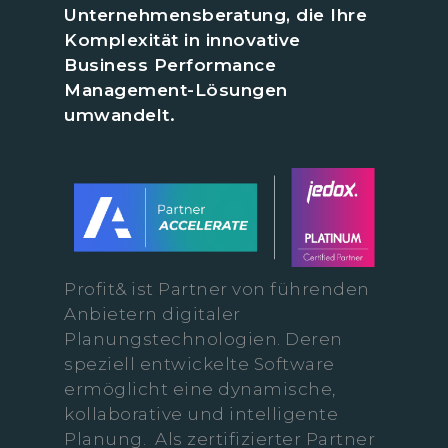
Unternehmensberatung, die Ihre
Komplexität in innovative
Business Performance
Management-Lösungen
umwandelt.
Profit& ist Partner von führenden
Anbietern digitaler
Planungstechnologien. Deren
speziell entwickelte Software
ermöglicht eine dynamische,
kollaborative und intelligente
Planung. Als zertifizierter Partner