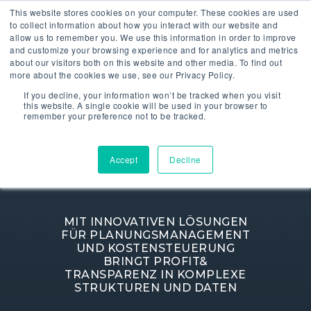
This website stores cookies on your computer. These cookies are used
to collect information about how you interact with our website and
allow us to remember you. We use this information in order to improve
and customize your browsing experience and for analytics and metrics
about our visitors both on this website and other media. To find out
more about the cookies we use, see our Privacy Policy.
If you decline, your information won’t be tracked when you visit
this website. A single cookie will be used in your browser to
remember your preference not to be tracked.
Transparenz statt
Accept
Decline
Komplexität
MIT INNOVATIVEN LÖSUNGEN
FÜR PLANUNGSMANAGEMENT
UND KOSTENSTEUERUNG
BRINGT PROFIT&
TRANSPARENZ IN KOMPLEXE
STRUKTUREN UND DATEN